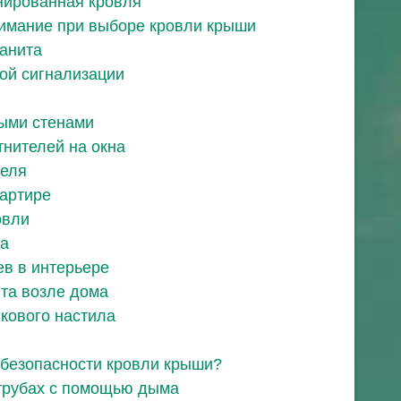
нированная кровля
нимание при выборе кровли крыши
анита
ной сигнализации
ыми стенами
тнителей на окна
феля
вартире
овли
ла
в в интерьере
та возле дома
кового настила
а безопасности кровли крыши?
трубах с помощью дыма