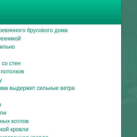
еревянного брусового дома
техникой
вильно
 со стен
 потолков
у
ома выдержит сильные ветра
в
вли
ных котлов
кой кровли