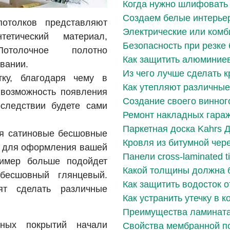
Когда нужно шлифовать
Создаем белые интерье
отолков представляют
Электрические или ком
етический материал,
Безопасность при резке 
Потолочное полотно
Как защитить алюминие
вании.
Из чего лучше сделать 
тку, благодаря чему в
Как утепляют различные
возможность появления
Создание своего винног
следствии будете сами
Ремонт накладных гара
Паркетная доска Kahrs Ду
ся сатиновые бесшовные
Кровля из битумной чер
т для оформления вашей
Панели cross-laminated t
ример больше подойдет
Какой толщины должна 
бесшовный глянцевый.
Как защитить водосток о
ят сделать различные
Как устранить утечку в к
Преимущества ламината
ных покрытий начали
Свойства мембранной п