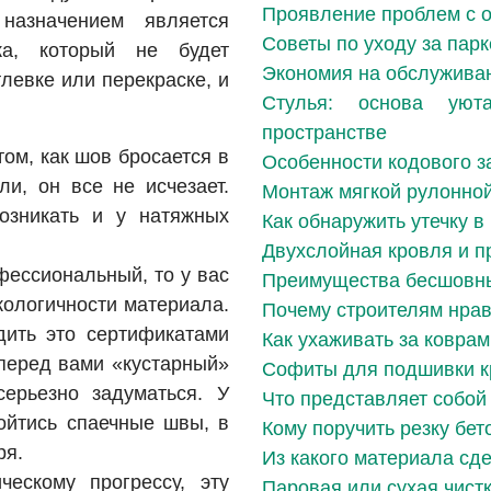
Проявление проблем с 
назначением является
Советы по уходу за пар
ка, который не будет
Экономия на обслужива
тлевке или перекраске, и
Стулья: основа ую
пространстве
ом, как шов бросается в
Особенности кодового з
ли, он все не исчезает.
Монтаж мягкой рулонно
озникать и у натяжных
Как обнаружить утечку в
Двухслойная кровля и 
фессиональный, то у вас
Преимущества бесшовны
кологичности материала.
Почему строителям нрав
дить это сертификатами
Как ухаживать за коврам
 перед вами «кустарный»
Софиты для подшивки к
серьезно задуматься. У
Что представляет собой
зойтись спаечные швы, в
Кому поручить резку бет
ря.
Из какого материала сд
ескому прогрессу, эту
Паровая или сухая чист