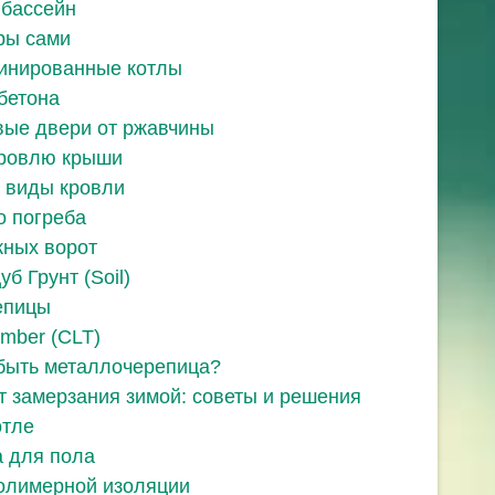
 бассейн
ры сами
бинированные котлы
бетона
вые двери от ржавчины
кровлю крыши
 виды кровли
о погреба
жных ворот
б Грунт (Soil)
епицы
imber (CLT)
быть металлочерепица?
т замерзания зимой: советы и решения
отле
 для пола
олимерной изоляции