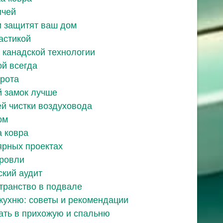
ичей
 защитят ваш дом
астикой
 канадской технологии
й всегда
рота
й замок лучше
й чистки воздуховода
ом
а ковра
ярных проектах
ровли
ский аудит
странство в подвале
кухню: советы и рекомендации
ать в прихожую и спальню