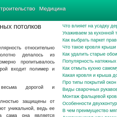
троительство
Медицина
ных потолков
Что влияет на усадку д
Ухаживаем за кухонной 
Как выбрать паркет пра
Что такое кровля крыши
лярность относительно
Как удалить старые обои
полотно делалось из
Популярность натяжных
омерно пропитывалось
Как отмыть кухню самом
орой входит полимер и
Какая кровля и крыша д
Про типы покрытий окон
весьма дорогой и
Виды сварочных рукаво
Монтаж фальцевой кро
олностью защищены от
Особенности двухконтур
ают уникальной, ведь ее
В чем преимущество мяг
а сама она является