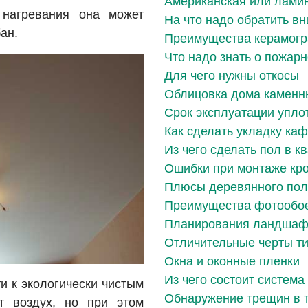
Американская или лами
 нагревания она может
На что надо обратить в
ан.
Преимущества керамогр
Что надо знать о пожар
Для чего нужны откосы
Облицовка дома каменн
Срок эксплуатации упло
Как сделать укладку ка
Из чего сделать пол в к
Ошибки при монтаже кр
Плюсы деревянного по
Преимущества фотообое
Планирования ландшаф
Отличительные черты ти
Окна и оконные пленки
Из чего состоит систем
и к экологически чистым
Обнаружение трещин в 
т воздух, но при этом