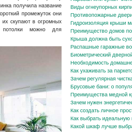
винка получила название
Виды огнеупорных кирп
ороткий промежуток они
Противопожарные двери
 их скупают в огромных
Гидроизоляция крыши м
е потолки можно для
Преимущество домов по
Крыша должна быть сухо
Распашные гаражные во
Биометрический дверно
Необходимость домашне
Как ухаживать за паркет
Зачем регулярная чистк
Брусовые бани: о попул
Преимущества медной к
Зачем нужен энергетиче
Как создать личное про
Как выбрать идеальную 
Какой шкаф лучше выбр