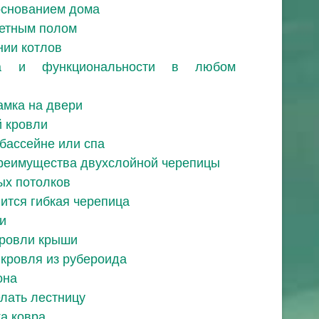
основанием дома
кетным полом
нии котлов
та и функциональности в любом
амка на двери
й кровли
 бассейне или спа
преимущества двухслойной черепицы
х потолков
ится гибкая черепица
и
ровли крыши
 кровля из рубероида
она
елать лестницу
ка ковра