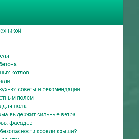
техникой
феля
бетона
ных котлов
овли
кухню: советы и рекомендации
кетным полом
 для пола
ома выдержит сильные ветра
вых фасадов
а безопасности кровли крыши?