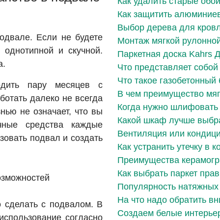
Как удалить старые обои
Как защитить алюминие
Выбор дерева для кров
подвале. Если не будете
Монтаж мягкой рулонно
т однотипной и скучной.
Паркетная доска Kahrs Ду
а.
Что представляет собой
Что такое газобетонный 
одить пару месяцев с
В чем преимущество мяг
аботать далеко не всегда
Когда нужно шлифовать
нью не означает, что вы
Какой шкаф лучше выбр
чные средства каждые
Вентиляция или кондиц
зовать подвал и создать
Как устранить утечку в к
Преимущества керамогр
Как выбрать паркет пра
озможностей
Популярность натяжных
На что надо обратить в
о сделать с подвалом. В
Создаем белые интерье
 использование согласно