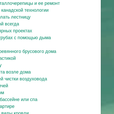
еталлочерепицы и ее ремонт
 канадской технологии
елать лестницу
й всегда
ярных проектах
трубах с помощью дыма
еревянного брусового дома
астикой
у
та возле дома
й чистки воздуховода
ичей
ом
 бассейне или спа
вартире
 виды кровли