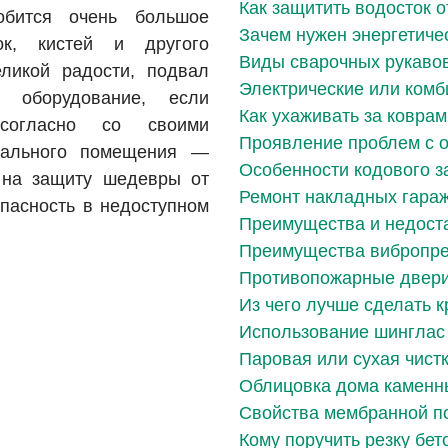
Как защитить водосток о
обится очень большое
Зачем нужен энергетиче
ок, кистей и другого
Виды сварочных рукаво
еликой радости, подвал
Электрические или ком
 оборудование, если
Как ухаживать за коврам
 согласно со своими
Проявление проблем с 
двального помещения —
Особенности кодового з
т на защиту шедевры от
Ремонт накладных гара
опасность в недоступном
Преимущества и недоста
Преимущества вибропре
Противопожарные двери
Из чего лучше сделать 
Использование шинглас
Паровая или сухая чист
Облицовка дома каменн
Свойства мембранной п
Кому поручить резку бет