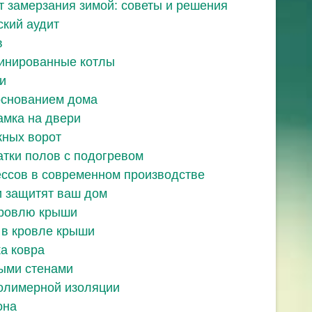
т замерзания зимой: советы и решения
ский аудит
в
бинированные котлы
и
основанием дома
амка на двери
жных ворот
тки полов с подогревом
ссов в современном производстве
 защитят ваш дом
кровлю крыши
 в кровле крыши
ка ковра
ыми стенами
олимерной изоляции
она