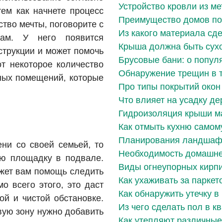
Устройство кровли из м
тем как начнете процесс
Преимущество домов по
тво мечты, поговорите с
Из какого материала сд
ам. У него появится
Крыша должна быть сухо
струкции и может помочь
Брусовые бани: о попул
от некоторое количество
Обнаружение трещин в 
ных помещений, которые
Про типы покрытий окон
Что влияет на усадку д
Гидроизоляция крыши м
Как отмыть кухню самом
Планирования ландшаф
ни со своей семьей, то
Необходимость домашне
ую площадку в подвале.
Виды огнеупорных кирп
ажет вам помощь следить
Как ухаживать за паркет
о всего этого, это даст
Как обнаружить утечку в
ой и чистой обстановке.
Из чего сделать пол в к
овую зону нужно добавить
Как утепляют различные