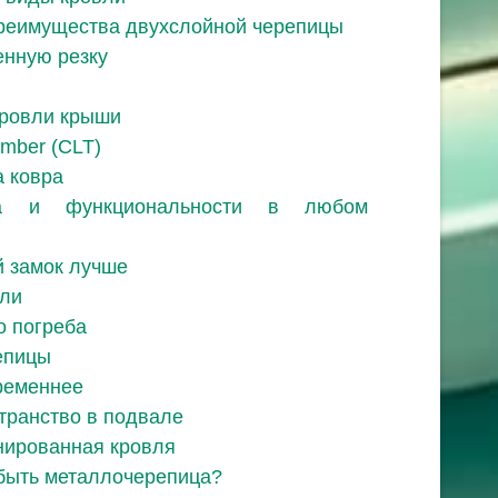
преимущества двухслойной черепицы
енную резку
ровли крыши
imber (CLT)
а ковра
та и функциональности в любом
й замок лучше
вли
о погреба
епицы
ременнее
странство в подвале
нированная кровля
быть металлочерепица?