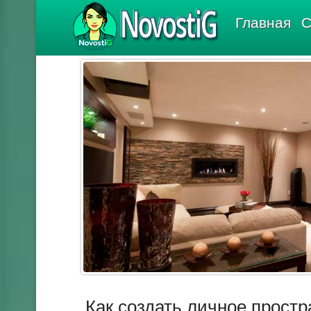
NovostiG
Главная
С
Как создать личное простр