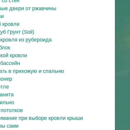
 со стен
вые двери от ржавчины
ли
й кровли
б Грунт (Soil)
 кровля из рубероида
блок
кой кровли
 бассейн
ать в прихожую и спальню
ионер
отле
анита
вильно
 потолков
нимание при выборе кровли крыши
ры сами